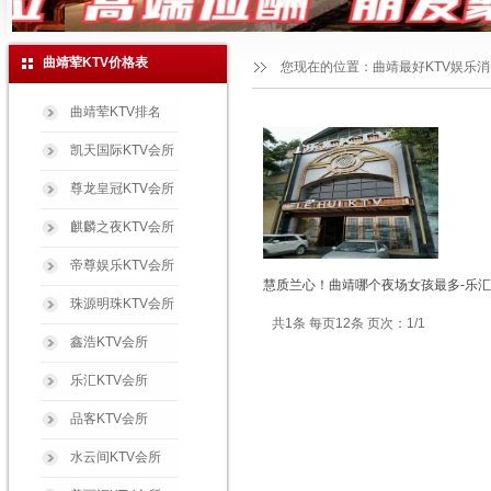
曲靖荤KTV价格表
您现在的位置：
曲靖最好KTV娱乐
曲靖荤KTV排名
凯天国际KTV会所
尊龙皇冠KTV会所
麒麟之夜KTV会所
帝尊娱乐KTV会所
慧质兰心！曲靖哪个夜场女孩最多-乐汇
珠源明珠KTV会所
共1条 每页12条 页次：1/1
鑫浩KTV会所
乐汇KTV会所
品客KTV会所
水云间KTV会所