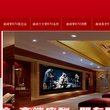
曲靖荤KTV夜总会
曲靖十大荤KTV会所
曲靖荤KTV消费
曲靖真空K